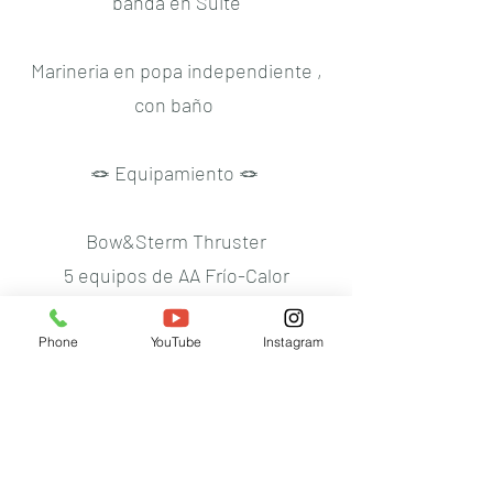
banda en Suite
Marineria en popa independiente ,
con baño
🪢 Equipamiento 🪢
Bow&Sterm Thruster
5 equipos de AA Frío-Calor
Grupo ONAN de 17,5 Kva
Electronica SIMRAD
Phone
YouTube
Instagram
TV’s en Salon y todos los
camarotes
Cocina completa
Maquina de hielo Brema